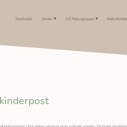
Startseite
Verein
U3 Naturgruppe
Naturkinde
kinderpost
rkindergarten! Und vieles vergisst man schnell wieder. Deshalb erstelle